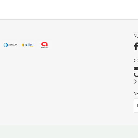
N
C
N